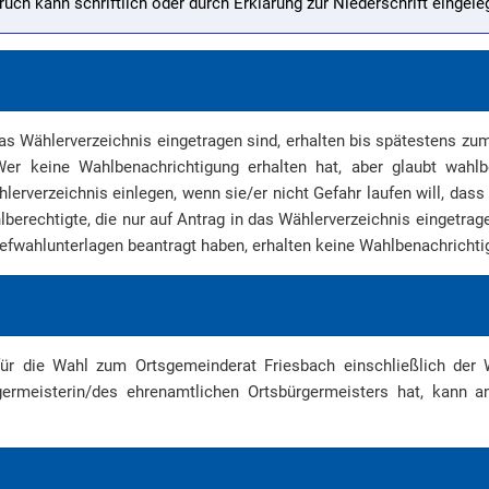
ruch kann schriftlich oder durch Erklärung zur Niederschrift eingele
das Wählerverzeichnis eingetragen sind, erhalten bis spätestens z
Wer keine Wahlbenachrichtigung erhalten hat, aber glaubt wahlb
erverzeichnis einlegen, wenn sie/er nicht Gefahr laufen will, dass 
berechtigte, die nur auf Antrag in das Wählerverzeichnis eingetrag
efwahlunterlagen beantragt haben, erhalten keine Wahlbenachrichti
ür die Wahl zum Ortsgemeinderat Friesbach einschließlich der 
germeisterin/des ehrenamtlichen Ortsbürgermeisters hat, kann