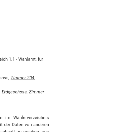
0 Uhr
 Uhr
lossen
ich 1.1 - Wahlamt, für
choss,
Zimmer 204
,
), Erdgeschoss,
Zimmer
on im Wählerverzeichnis
eit der Daten von anderen
laubhaft zu machen, aus