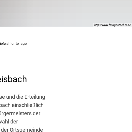
http://www.fotogestoeber.de
iefwahlunterlagen
eisbach
e und die Erteilung
ach einschließlich
ürgermeisters der
wahl der
s der Ortsgemeinde