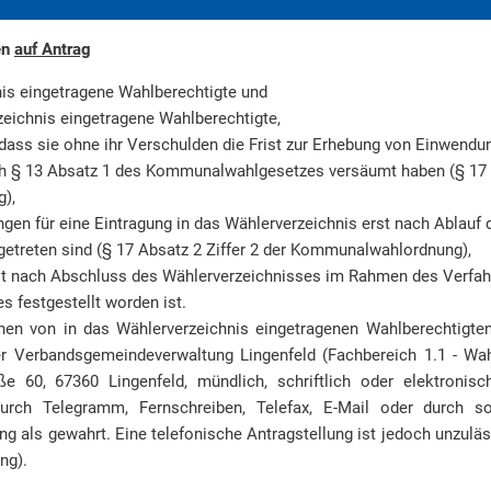
en
auf Antrag
nis eingetragene Wahlberechtigte und
zeichnis eingetragene Wahlberechtigte,
dass sie ohne ihr Verschulden die Frist zur Erhebung von Einwend
h § 13 Absatz 1 des Kommunalwahlgesetzes versäumt haben (§ 17 A
),
en für eine Eintragung in das Wählerverzeichnis erst nach Ablauf d
etreten sind (§ 17 Absatz 2 Ziffer 2 der Kommunalwahlordnung),
st nach Abschluss des Wählerverzeichnisses im Rahmen des Verfah
festgestellt worden ist.
en von in das Wählerverzeichnis eingetragenen Wahlberechtigt
er Verbandsgemeindeverwaltung Lingenfeld (Fachbereich 1.1 - Wa
e 60, 67360 Lingenfeld, mündlich, schriftlich oder elektronisc
durch Telegramm, Fernschreiben, Telefax, E-Mail oder durch s
ng als gewahrt. Eine telefonische Antragstellung ist jedoch unzuläs
ng).