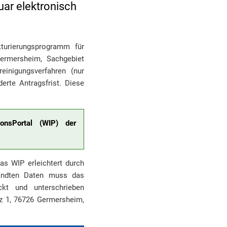
uar elektronisch
turierungsprogramm für
Germersheim, Sachgebiet
einigungsverfahren (nur
rte Antragsfrist. Diese
onsPortal (WIP) der
das WIP erleichtert durch
sandten Daten muss das
ckt und unterschrieben
tz 1, 76726 Germersheim,