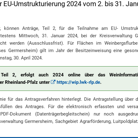
für EU-Umstrukturierung 2024 vom 2. bis 31. Jan
r, können Anträge, Teil 2, für die Teilnahme am EU- Umstruk
testens Mittwoch, 31. Januar 2024, bei der Kreisverwaltung 
eicht werden (Ausschlussfrist). Für Flächen im Weinbergsflurber
ses Germersheim) gilt im Jahr der Besitzeinweisung eine gesonde
stag, 30. April 2024.
, Teil 2, erfolgt auch 2024 online über das WeinInformati
r Rheinland-Pfalz unter
https://wip.lwk-rlp.de
.
inie für das Antragsverfahren hinterlegt. Die Antragstellung über 
sfüllen des Antrages. Für die elektronisch erfassten und ver
PDF-Dokument (Datenträgerbegleitschein) nur noch ausgedru
eisverwaltung Germersheim, Sachgebiet Agrarförderung, Luitpoldpla