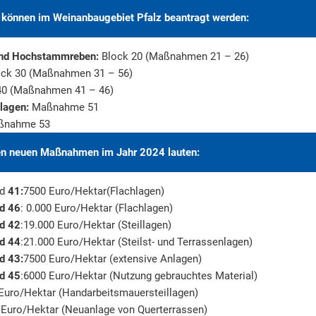
önnen im Weinanbaugebiet Pfalz beantragt werden:
und Hochstammreben:
Block 20 (Maßnahmen 21 – 26)
ck 30 (Maßnahmen 31 – 56)
40 (Maßnahmen 41 – 46)
lagen:
Maßnahme 51
nahme 53
den neuen Maßnahmen im Jahr 2024 lauten:
nd
41:
7500 Euro/Hektar(Flachlagen)
nd 46
: 0.000 Euro/Hektar (Flachlagen)
nd 42
:19.000 Euro/Hektar (Steillagen)
nd 44
:21.000 Euro/Hektar (Steilst- und Terrassenlagen)
d 43:
7500 Euro/Hektar (extensive Anlagen)
nd 45
:6000 Euro/Hektar (Nutzung gebrauchtes Material)
Euro/Hektar (Handarbeitsmauersteillagen)
0 Euro/Hektar (Neuanlage von Querterrassen)