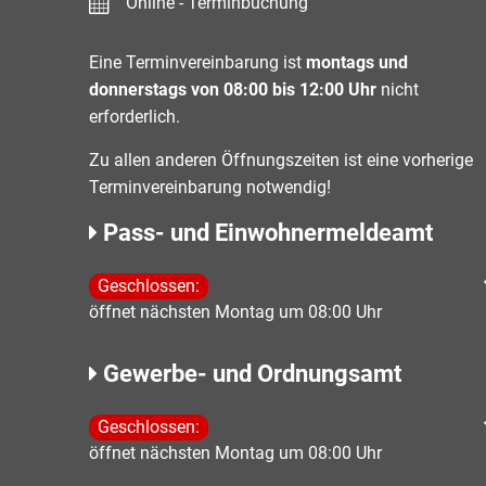
Online - Terminbuchung
Eine Terminvereinbarung ist
montags und
donnerstags von 08:00 bis 12:00 Uhr
nicht
erforderlich.
Zu allen anderen Öffnungszeiten ist eine vorherige
Terminvereinbarung notwendig!
Pass- und Einwohnermeldeamt
Klicken, um weitere Öffnungs- oder Schließzeiten 
Geschlossen:
öffnet nächsten Montag um 08:00 Uhr
Gewerbe- und Ordnungsamt
Klicken, um weitere Öffnungs- oder Schließzeiten 
Geschlossen:
öffnet nächsten Montag um 08:00 Uhr