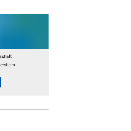
tschaft
mersheim