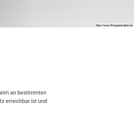
http://www.fotogestoeber.de
theim an bestimmten
z erreichbar ist und