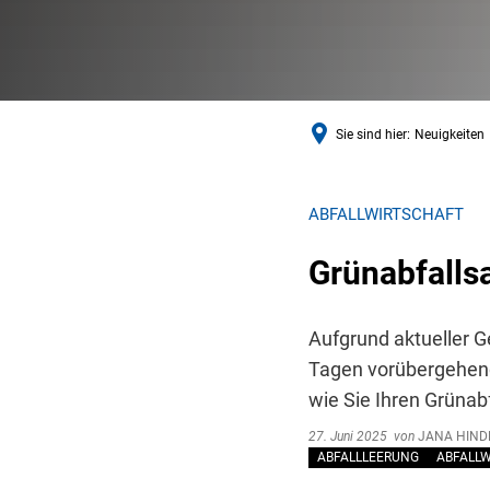
Sie sind hier:
Neuigkeiten
ABFALLWIRTSCHAFT
Grünabfalls
Aufgrund aktueller 
Tagen vorübergehend 
wie Sie Ihren Grünab
27. Juni 2025
von
JANA HIND
ABFALLLEERUNG
ABFALL