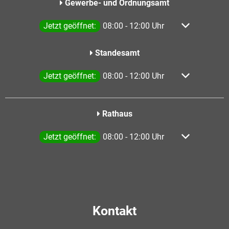
Gewerbe- und Ordnungsamt
Klicken, um weitere Öffnungs- oder Schließzeiten a
Jetzt geöffnet:
08:00
-
12:00
Uhr
Von 08:00 bis
Standesamt
Klicken, um weitere Öffnungs- oder Schließzeiten a
Jetzt geöffnet:
08:00
-
12:00
Uhr
Von 08:00 bis
Rathaus
Klicken, um weitere Öffnungs- oder Schließzeiten a
Jetzt geöffnet:
08:00
-
12:00
Uhr
Von 08:00 bis
Kontakt