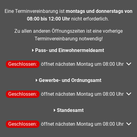
Eine Terminvereinbarung ist
montags und donnerstags von
08:00 bis 12:00 Uhr
nicht erforderlich.
Zu allen anderen Öffnungszeiten ist eine vorherige
Terminvereinbarung notwendig!
Pass- und Einwohnermeldeamt
Klicken, um weitere Öffnungs- oder Schließzeiten auszublen
Geschlossen:
öffnet nächsten Montag um 08:00 Uhr
Gewerbe- und Ordnungsamt
Klicken, um weitere Öffnungs- oder Schließzeiten auszublen
Geschlossen:
öffnet nächsten Montag um 08:00 Uhr
Standesamt
Klicken, um weitere Öffnungs- oder Schließzeiten auszublen
Geschlossen:
öffnet nächsten Montag um 08:00 Uhr