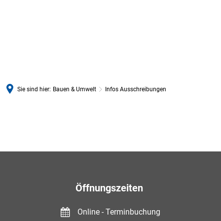
Sie sind hier:
Bauen & Umwelt
Infos Ausschreibungen
Infos
Ausschreibungen
Öffnungszeiten
Online - Terminbuchung