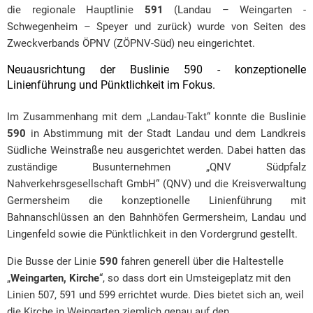
die regionale Hauptlinie
591
(Landau – Weingarten -
Schwegenheim – Speyer und zurück) wurde von Seiten des
Zweckverbands ÖPNV (ZÖPNV-Süd) neu eingerichtet.
Neuausrichtung der Buslinie 590 - konzeptionelle
Linienführung und Pünktlichkeit im Fokus.
Im Zusammenhang mit dem „Landau-Takt“ konnte die Buslinie
590
in Abstimmung mit der Stadt Landau und dem Landkreis
Südliche Weinstraße neu ausgerichtet werden. Dabei hatten das
zuständige Busunternehmen „QNV Südpfalz
Nahverkehrsgesellschaft GmbH“ (QNV) und die Kreisverwaltung
Germersheim die konzeptionelle Linienführung mit
Bahnanschlüssen an den Bahnhöfen Germersheim, Landau und
Lingenfeld sowie die Pünktlichkeit in den Vordergrund gestellt.
Die Busse der Linie
590
fahren generell über die Haltestelle
„
Weingarten, Kirche
“, so dass dort ein Umsteigeplatz mit den
Linien 507, 591 und 599 errichtet wurde. Dies bietet sich an, weil
die Kirche in Weingarten ziemlich genau auf den