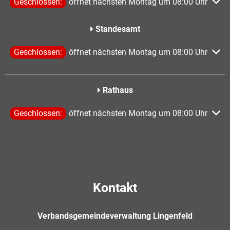
Klicken, um weitere Öffnungs- oder Schließzeiten auszublen
Geschlossen:
öffnet nächsten Montag um 08:00 Uhr
Standesamt
Klicken, um weitere Öffnungs- oder Schließzeiten auszublen
Geschlossen:
öffnet nächsten Montag um 08:00 Uhr
Rathaus
Klicken, um weitere Öffnungs- oder Schließzeiten auszublen
Geschlossen:
öffnet nächsten Montag um 08:00 Uhr
Kontakt
Verbandsgemeindeverwaltung Lingenfeld