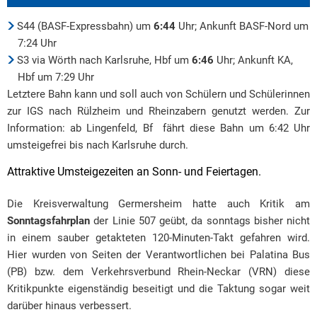
S44 (BASF-Expressbahn) um
6:44
Uhr; Ankunft BASF-Nord um
7:24 Uhr
S3 via Wörth nach Karlsruhe, Hbf um
6:46
Uhr; Ankunft KA,
Hbf um 7:29 Uhr
Letztere Bahn kann und soll auch von Schülern und Schülerinnen
zur IGS nach Rülzheim und Rheinzabern genutzt werden. Zur
Information: ab Lingenfeld, Bf fährt diese Bahn um 6:42 Uhr
umsteigefrei bis nach Karlsruhe durch.
Attraktive Umsteigezeiten an Sonn- und Feiertagen.
Die Kreisverwaltung Germersheim hatte auch Kritik am
Sonntagsfahrplan
der Linie 507 geübt, da sonntags bisher nicht
in einem sauber getakteten 120-Minuten-Takt gefahren wird.
Hier wurden von Seiten der Verantwortlichen bei Palatina Bus
(PB) bzw. dem Verkehrsverbund Rhein-Neckar (VRN) diese
Kritikpunkte eigenständig beseitigt und die Taktung sogar weit
darüber hinaus verbessert.