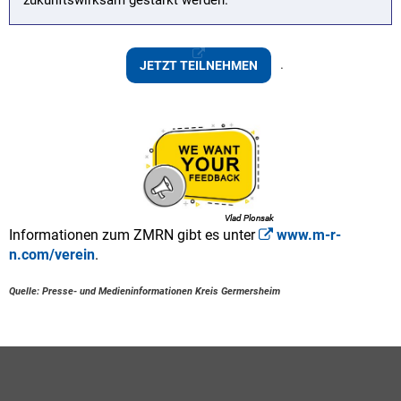
.
JETZT TEILNEHMEN
Vlad Plonsak
Vlad Plonsak
Vlad Plonsak
Informationen zum ZMRN gibt es unter
www.m-r-
n.com/verein
.
Quelle: Presse- und Medieninformationen Kreis Germersheim