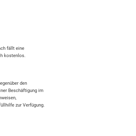
ch fällt eine
ch kostenlos.
 gegenüber den
iner Beschäftigung im
hweisen,
llhilfe zur Verfügung.