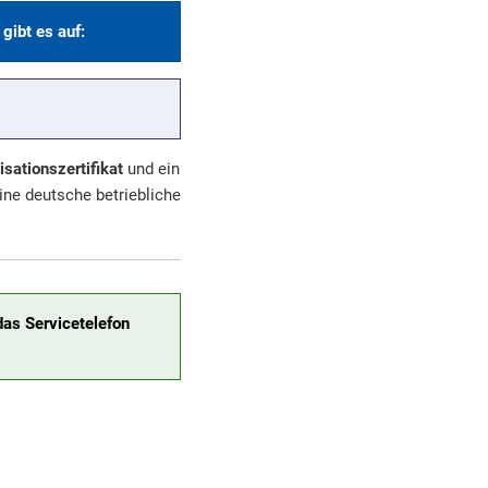
gibt es auf:
isationszertifikat
und ein
ne deutsche betriebliche
das Servicetelefon