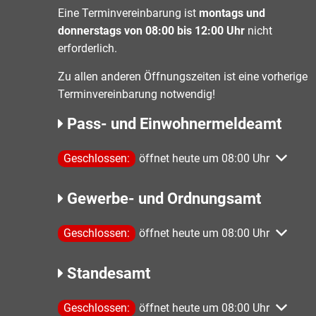
Eine Terminvereinbarung ist
montags und
donnerstags von 08:00 bis 12:00 Uhr
nicht
erforderlich.
Zu allen anderen Öffnungszeiten ist eine vorherige
Terminvereinbarung notwendig!
Pass- und Einwohnermeldeamt
Klicken, um weitere Öffnungs- oder Schließzeiten 
Geschlossen:
öffnet heute um 08:00 Uhr
Gewerbe- und Ordnungsamt
Klicken, um weitere Öffnungs- oder Schließzeiten 
Geschlossen:
öffnet heute um 08:00 Uhr
Standesamt
Klicken, um weitere Öffnungs- oder Schließzeiten 
Geschlossen:
öffnet heute um 08:00 Uhr