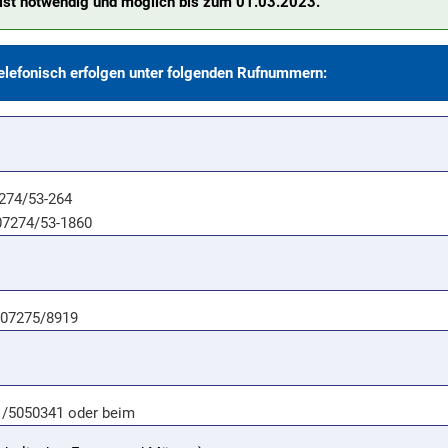
ist notwendig und möglich bis zum 01.03.2023.
lefonisch erfolgen unter folgenden Rufnummern:
7274/53-264
 07274/53-1860
. 07275/8919
71/5050341 oder beim