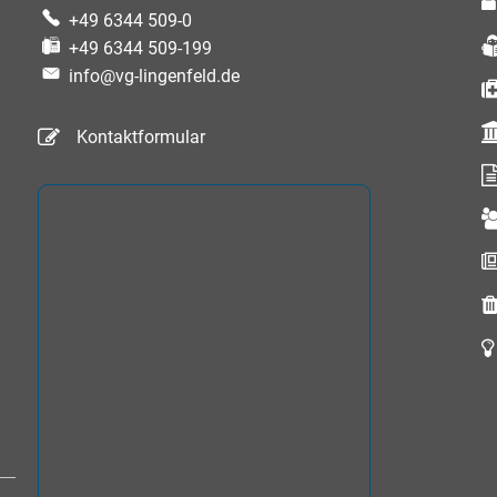
+49 6344 509-0
+49 6344 509-199
info@vg-lingenfeld.de
Kontaktformular
auszublenden
auszublenden
auszublenden