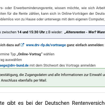
rs- oder Erwerbsminderungsrente, wissen möchte, wie sich Arbeit
iten für die Rente zählen, kann sich in Online-Vorträgen der Deut
roblemlos von zu Hause oder unterwegs mit dem eigenen Computer,
es zwischen
14 und 15:30 Uhr
z.B wieder:
„Altersrenten - Wer? Wann
sich dazu auf
www.drv-rlp.de/vortraege
ganz einfach anmelden:
ermine Typ
„Online-Vortrag“
wählen
rag auswählen
raege@drv-bund.de
mit dem Stichwort des Vortrags anmelden
stätigung, die Zugangsdaten und alle Informationen zur Einwahl 
Anschluss ebenfalls per Mail.
te gibt es bei der Deutschen Rentenversich