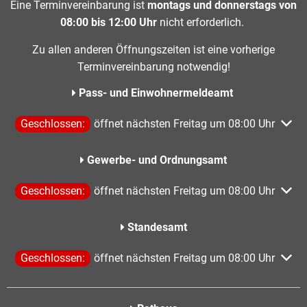
Eine Terminvereinbarung ist
montags und donnerstags von
08:00 bis 12:00 Uhr
nicht erforderlich.
Zu allen anderen Öffnungszeiten ist eine vorherige
Terminvereinbarung notwendig!
Pass- und Einwohnermeldeamt
Klicken, um weitere Öffnungs- oder Schließzeiten auszublen
Geschlossen:
öffnet nächsten Freitag um 08:00 Uhr
Gewerbe- und Ordnungsamt
Klicken, um weitere Öffnungs- oder Schließzeiten auszublen
Geschlossen:
öffnet nächsten Freitag um 08:00 Uhr
Standesamt
Klicken, um weitere Öffnungs- oder Schließzeiten auszublen
Geschlossen:
öffnet nächsten Freitag um 08:00 Uhr