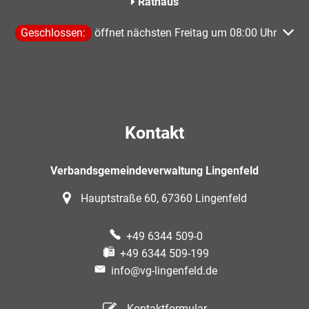
Rathaus
Klicken, um weitere Öffnungs- oder Schließzeiten auszublen
Geschlossen:
öffnet nächsten Freitag um 08:00 Uhr
Kontakt
Verbandsgemeindeverwaltung Lingenfeld
Hauptstraße 60, 67360 Lingenfeld
+49 6344 509-0
+49 6344 509-199
info@vg-lingenfeld.de
Kontaktformular