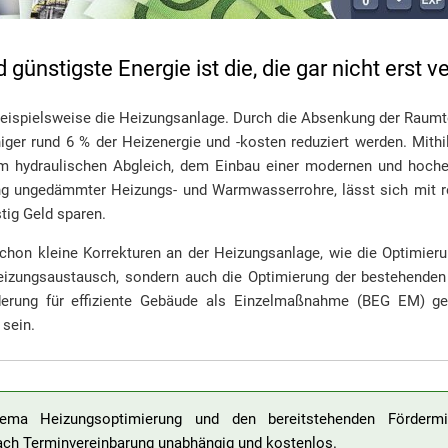
 günstigste Energie ist die, die gar nicht erst 
 beispielsweise die Heizungsanlage. Durch die Absenkung der Raum
ger rund 6 % der Heizenergie und -kosten reduziert werden. Mith
em hydraulischen Abgleich, dem Einbau einer modernen und hoch
ungedämmter Heizungs- und Warmwasserrohre, lässt sich mit rel
tig Geld sparen.
hon kleine Korrekturen an der Heizungsanlage, wie die Optimieru
Heizungsaustausch, sondern auch die Optimierung der bestehenden
erung für effiziente Gebäude als Einzelmaßnahme (BEG EM) gef
 sein.
ma Heizungsoptimierung und den bereitstehenden Fördermit
ach Terminvereinbarung unabhängig und kostenlos.