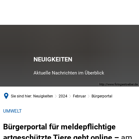
NEUIGKEITEN
Aktuelle Nachrichten im Überblick
http://www.fotogestoeber.de
Sie sind hier:
Neuigkeiten
2024
Februar
Bürgerportal
UMWELT
Bürgerportal für meldepflichtige
artgeschützte Tiere geht online –
am