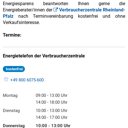
Energiesparens beantworten Ihnen gerne die
Energieberater/innen der
Verbraucherzentrale Rheinland-
Pfalz
nach Terminvereinbarung kostenfrei und ohne
Verkaufsinteresse.
Termine:
Energietelefon der Verbraucherzentrale
kostenfrei
+49 800 6075-600
Montag
09:00
-
13:00
Uhr
Von 09:00 bis 13:00 Uhr
14:00
-
18:00
Uhr
Von 14:00 bis 18:00 Uhr
Dienstag
10:00
-
13:00
Uhr
Von 10:00 bis 13:00 Uhr
14:00
-
17:00
Uhr
Von 14:00 bis 17:00 Uhr
Donnerstag
10:00
-
13:00
Uhr