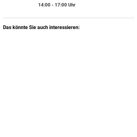
Von 10:00 bis 13:00 Uhr
14:00
-
17:00
Uhr
Von 14:00 bis 17:00 Uhr
Das könnte Sie auch interessieren: