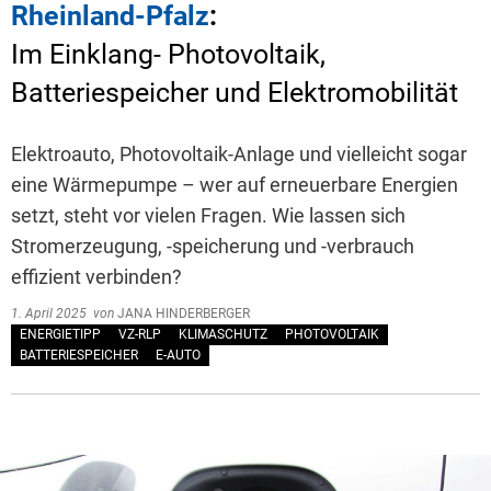
Rheinland-Pfalz
:
Im Einklang- Photovoltaik,
Batteriespeicher und Elektromobilität
Elektroauto, Photovoltaik-Anlage und vielleicht sogar
eine Wärmepumpe – wer auf erneuerbare Energien
setzt, steht vor vielen Fragen. Wie lassen sich
Stromerzeugung, -speicherung und -verbrauch
effizient verbinden?
1. April 2025
von
JANA HINDERBERGER
ENERGIETIPP
VZ-RLP
KLIMASCHUTZ
PHOTOVOLTAIK
BATTERIESPEICHER
E-AUTO