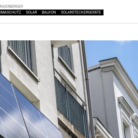
INDERBERGER
LIMASCHUTZ
SOLAR
BALKON
SOLARSTECKERGERÄTE