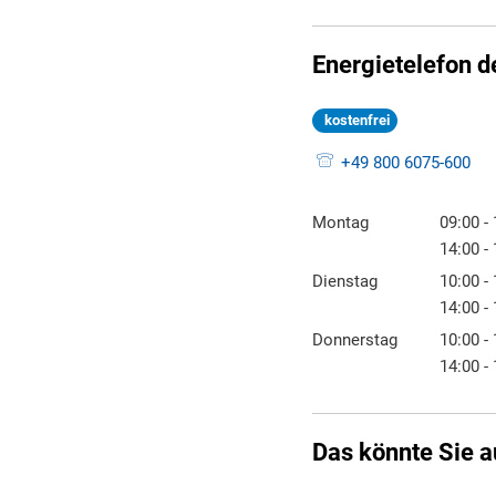
Energietelefon d
kostenfrei
+49 800 6075-600
Montag
09:00
-
Von 09:
14:00
-
Von 14:
Dienstag
10:00
-
Von 10:
14:00
-
Von 14:
Donnerstag
10:00
-
Von 10:
14:00
-
Von 14:
Das könnte Sie a