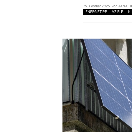
19. Februar 2025
von
JANA H
ENERGIETIPP
VZ-RLP
K