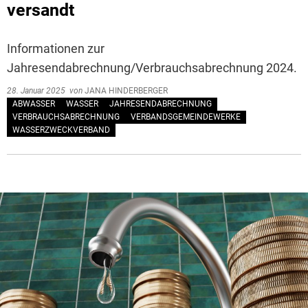
versandt
Informationen zur
Jahresendabrechnung/Verbrauchsabrechnung 2024.
28. Januar 2025
von
JANA HINDERBERGER
ABWASSER
WASSER
JAHRESENDABRECHNUNG
VERBRAUCHSABRECHNUNG
VERBANDSGEMEINDEWERKE
WASSERZWECKVERBAND