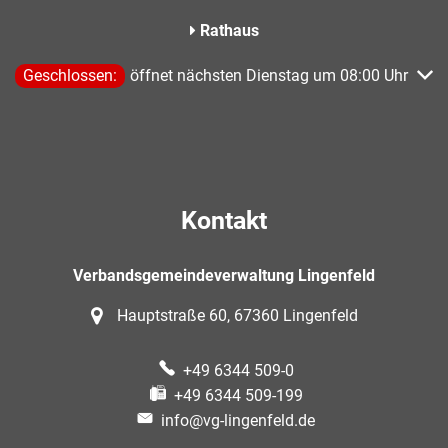
Rathaus
Klicken, um weitere Öffnungs- oder Schließzeiten auszublend
Geschlossen:
öffnet nächsten Dienstag um 08:00 Uhr
Kontakt
Verbandsgemeindeverwaltung Lingenfeld
Hauptstraße 60, 67360 Lingenfeld
+49 6344 509-0
+49 6344 509-199
info@vg-lingenfeld.de