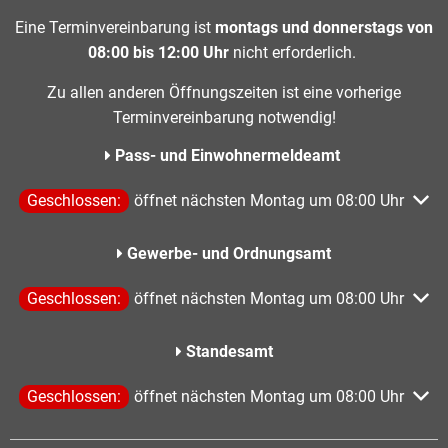
Eine Terminvereinbarung ist
montags und donnerstags von
08:00 bis 12:00 Uhr
nicht erforderlich.
Zu allen anderen Öffnungszeiten ist eine vorherige
Terminvereinbarung notwendig!
Pass- und Einwohnermeldeamt
Klicken, um weitere Öffnungs- oder Schließzeiten auszublen
Geschlossen:
öffnet nächsten Montag um 08:00 Uhr
Gewerbe- und Ordnungsamt
Klicken, um weitere Öffnungs- oder Schließzeiten auszublen
Geschlossen:
öffnet nächsten Montag um 08:00 Uhr
Standesamt
Klicken, um weitere Öffnungs- oder Schließzeiten auszublen
Geschlossen:
öffnet nächsten Montag um 08:00 Uhr