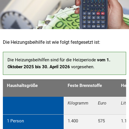
Die Heizungsbeihilfe ist wie folgt festgesetzt ist:
Die Heizungsbeihilfen sind für die Heizperiode
vom 1.
Oktober 2025 bis 30. April 2026
vorgesehen.
Haushaltsgröße
Feste Brennstoffe
Hei
Kilogramm
Euro
Lite
1 Person
1.400
575
1.1