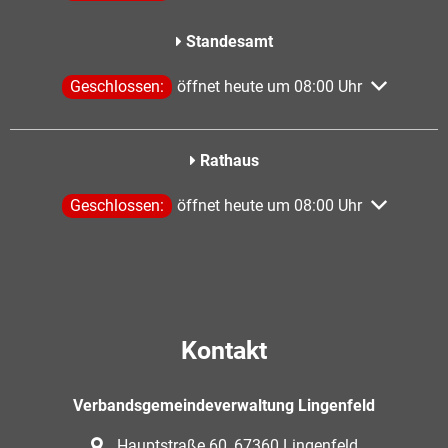
Standesamt
Klicken, um weitere Öffnungs- oder Schließzeiten aus
Geschlossen:
öffnet heute um 08:00 Uhr
Rathaus
Klicken, um weitere Öffnungs- oder Schließzeiten aus
Geschlossen:
öffnet heute um 08:00 Uhr
Kontakt
Verbandsgemeindeverwaltung Lingenfeld
Hauptstraße 60, 67360 Lingenfeld