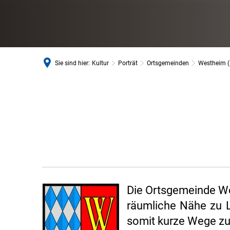
Sie sind hier:
Kultur
Porträt
Ortsgemeinden
Westheim (
Westheim
(
Pfalz)
Die Ortsgemeinde We
räumliche Nähe zu L
somit kurze Wege z