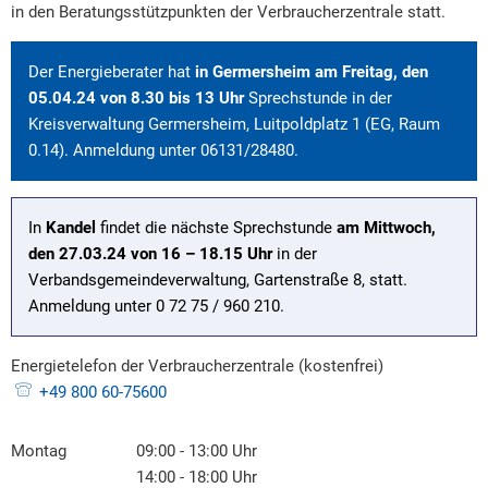
in den Beratungsstützpunkten der Verbraucherzentrale statt.
Der Energieberater hat
in Germersheim
am Freitag, den
05.04.24 von 8.30 bis 13 Uhr
Sprechstunde in der
Kreisverwaltung Germersheim, Luitpoldplatz 1 (EG, Raum
0.14). Anmeldung unter 06131/28480.
In
Kandel
findet die nächste Sprechstunde
am Mittwoch,
den 27.03.24 von 16 – 18.15 Uhr
in der
Verbandsgemeindeverwaltung, Gartenstraße 8, statt.
Anmeldung unter 0 72 75 / 960 210.
Energietelefon der Verbraucherzentrale (kostenfrei)
Energietelefo
+49 800 60-75600
Montag
09:00
-
13:00
Uhr
Von 09:00 bis 13:00 Uhr
14:00
-
18:00
Uhr