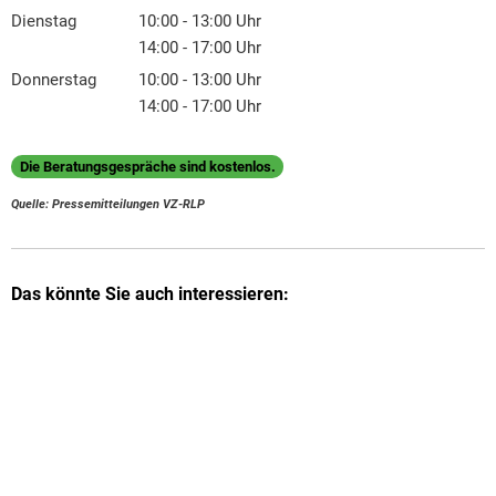
Von 14:00 bis 18:00 Uhr
Dienstag
10:00
-
13:00
Uhr
Von 10:00 bis 13:00 Uhr
14:00
-
17:00
Uhr
Von 14:00 bis 17:00 Uhr
Donnerstag
10:00
-
13:00
Uhr
Von 10:00 bis 13:00 Uhr
14:00
-
17:00
Uhr
Von 14:00 bis 17:00 Uhr
Die Beratungsgespräche sind kostenlos.
Quelle: Pressemitteilungen VZ-RLP
Das könnte Sie auch interessieren: