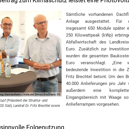
Beitrag zum Klimaschutz leistet eine Photovolt
Sämtliche vorhandenen Dachf
Anlage ausgestattet. Für 
insgesamt 650 Module später e
250 Kilowattpeak (kWp) erbringe
Abfallwirtschaft des Landkrei
Euro. Zusätzlich zur Investit
wurden die gesamten Baukosten
Euro veranschlagt. „Eine w
bedeutende Investition in die Z
Fritz Brechtel betont. Um den B
40.000 Anlieferungen pro Jahr w
außerdem eine komplett
tung Germersheim / mda und Simon Großhans; SG
Eingangsbereich mit Waage sow
 Kopf (Präsident der Struktur- und
Anlieferrampen vorgesehen.
 Süd), Landrat Dr. Fritz Brechtel sowie
sinnvolle Folgenutzung.