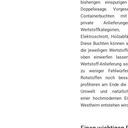
bisherigen einspuri
Doppelwaage. Vorge
Containerbuchten m
private Anlieferun
Wertstoffkategor
Elektroschrott, Holzabfä
Diese Buchten können s
die jeweiligen Wertsto
oben einwerfen lasse
Wertstoff-Anlieferung s
zu weniger Fehlwürf
Rohstoffen noch besse
profitieren am Ende die 
Umwelt und natürli
einer hochmodernen Ein
Westheim entstehen wird