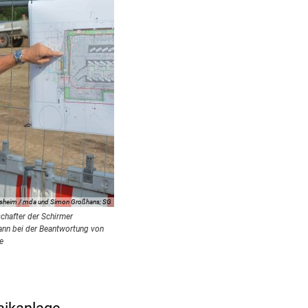
rsheim / mda und Simon Großhans; SG
schafter der Schirmer
nn bei der Beantwortung von
e