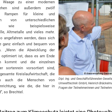
gen Waage zu einer modernen
sehen sind außerdem zwölf
it Rampen für kleine und
gen von unterschiedlichen
ien, wie beispielsweise
lle, Altmetalle und vieles mehr.
o angefahren werden, dass sich
ffe ganz einfach und bequem von
n. „Wenn die Abwicklung der
o optimiert ist, dass es am Ende
en kommt und die einzelnen
r sortenrein vorsortiert sind,
gesamte Kreislaufwirtschaft, die
© Kreisverwaltung Germe
Dipl. Ing. und Geschäftsführenden Gesell
ch auch die Menschen von
Umwelttechnik GmbH, Heinrich Bräckelma
richtung, wie die, die hier in
Fragen der Teilnehmerinnen und Teilnehm
“, so Brechtel.