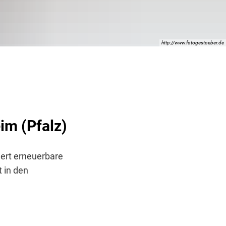
http://www.fotogestoeber.de
im (Pfalz)
dert erneuerbare
 in den