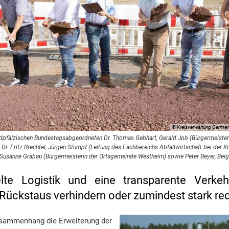
© Kreisverwaltung Germe
en südpfälzischen Bundestagsabgeordneten Dr. Thomas Gebhart, Gerald Job (Bürgermeist
, Dr. Fritz Brechtel, Jürgen Stumpf (Leitung des Fachbereichs Abfallwirtschaft bei der
, Susanne Grabau (Bürgermeisterin der Ortsgemeinde Westheim) sowie Peter Beyer, Bei
lte Logistik und eine transparente Verkeh
Rückstaus verhindern oder zumindest stark re
usammenhang die Erweiterung der