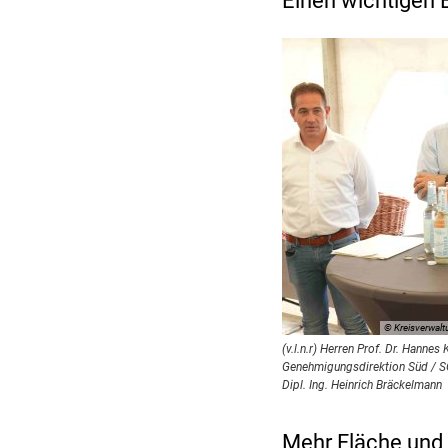
Einen wichtigen 
© Kreisverwal
(v.l.n.r) Herren Prof. Dr. Hannes
Genehmigungsdirektion Süd / SGD
Dipl. Ing. Heinrich Bräckelmann
Mehr Fläche und 