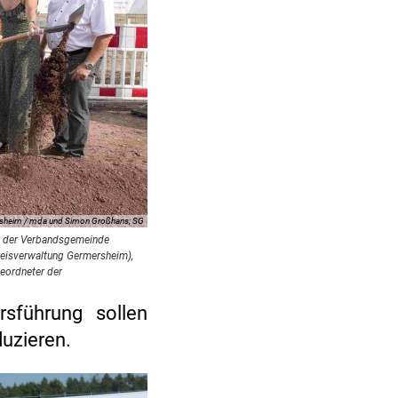
rsheim / mda und Simon Großhans; SG
er der Verbandsgemeinde
 Kreisverwaltung Germersheim),
geordneter der
rsführung sollen
duzieren.