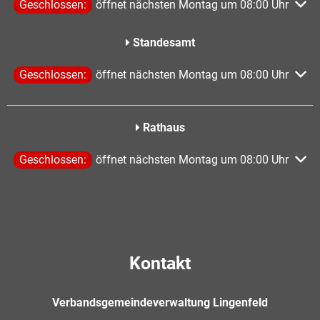
Klicken, um weitere Öffnungs- oder Schließzeiten auszublen
Geschlossen:
öffnet nächsten Montag um 08:00 Uhr
Standesamt
Klicken, um weitere Öffnungs- oder Schließzeiten auszublen
Geschlossen:
öffnet nächsten Montag um 08:00 Uhr
Rathaus
Klicken, um weitere Öffnungs- oder Schließzeiten auszublen
Geschlossen:
öffnet nächsten Montag um 08:00 Uhr
Kontakt
Verbandsgemeindeverwaltung Lingenfeld